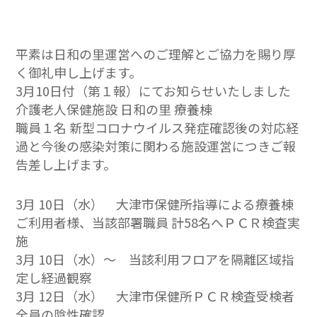
平素は日和の里運営へのご理解とご協力を賜り厚
く御礼申し上げます。
3月10日付（第１報）にてお知らせいたしました
介護老人保健施設 日和の里 療養棟
職員１名 新型コロナウイルス発症確認後の対応経
過と今後の感染対策に関わる施設運営につきご報
告差し上げます。
3月 10日（水） 大津市保健所指導による療養棟
ご利用者様、当該部署職員 計58名へＰＣＲ検査実
施
3月 10日（水）～ 当該利用フロアを隔離区域指
定し経過観察
3月 12日（水） 大津市保健所ＰＣＲ検査受検者
全員の陰性確認