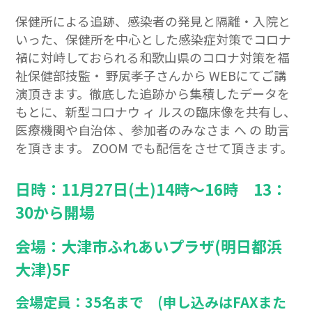
保健所による追跡、感染者の発見と隔離・入院と
いった、保健所を中心とした感染症対策でコロナ
禍に対峙しておられる和歌山県のコロナ対策を福
祉保健部技監・ 野㞍孝子さんから WEBにてご講
演頂きます。徹底した追跡から集積したデータを
もとに、新型コロナウ ィ ルスの臨床像を共有し、
医療機関や自治体 、参加者のみなさま へ の 助言
を頂きます。 ZOOM でも配信をさせて頂きます。
日時：11月27日(土)14時～16時 13：
30から開場
会場：大津市ふれあいプラザ(明日都浜
大津)5F
会場定員：35名まで (申し込みはFAXまた