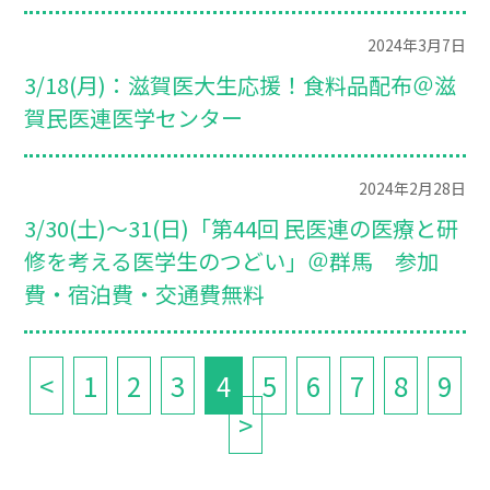
2024年3月7日
3/18(月)：滋賀医大生応援！食料品配布＠滋
賀民医連医学センター
2024年2月28日
3/30(土)～31(日)「第44回 民医連の医療と研
修を考える医学生のつどい」＠群馬 参加
費・宿泊費・交通費無料
<
1
2
3
4
5
6
7
8
9
>